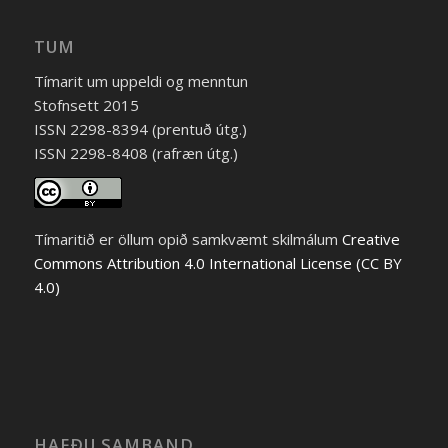
TUM
Tímarit um uppeldi og menntun
Stofnsett 2015
ISSN 2298-8394 (prentuð útg.)
ISSN 2298-8408 (rafræn útg.)
Tímaritið er öllum opið samkvæmt skilmálum
Creative
Commons Attribution 4.0 International License (CC BY
4.0)
HAFÐU SAMBAND