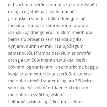
er hvort markverður munur sé á frammistöðu
drengja og stúlkna. Í ljós kemur að í
grunnskóla standa stúlkur drengjum að
meðaltali framar á samræmdum prófum í
íslensku og drengir eru í miklum meirihluta
þeirra tíu prósenta sem standa sig illa.
Kynjamunurinn er mikill í alþjóðlegum
samanburði. Í framhaldsskólum er brottfall
drengja um 50% meira en stúlkna, bæði í
bóknámi og starfsnámi, en endurkoma beggja
kynja er sem betur fer talsverð. Stúlkur eru í
meirihluta meðal stúdenta og um 2/3 þeirra
sem ljúka háskólanámi. Þær eru í miklum
meirihluta á sviði hugvísinda,
heilbrigðisvísinda og á flestum sviðum