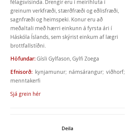
félagsvísinda. Drengir eru í meirihluta í
greinum verkfræði, stærðfræði og eðlisfræði,
sagnfræði og heimspeki. Konur eru að
meðaltali með hærri einkunn á fyrsta ári í
Háskóla Íslands, sem skýrist einkum af lægri
brottfallstíðni.
Höfundar:
Gísli Gylfason, Gylfi Zoega
Efnisorð:
kynjamunur; námsárangur; viðhorf;
menntakerfi
Sjá grein hér
Deila