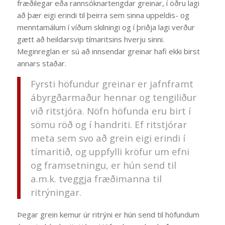
fræðilegar eða rannsóknartengdar greinar, í öðru lagi
að þær eigi erindi til þeirra sem sinna uppeldis- og
menntamálum í víðum skilningi og í þriðja lagi verður
gætt að heildarsvip tímaritsins hverju sinni.
Meginreglan er sú að innsendar greinar hafi ekki birst
annars staðar.
Fyrsti höfundur greinar er jafnframt
ábyrgðarmaður hennar og tengiliður
við ritstjóra. Nöfn höfunda eru birt í
sömu röð og í handriti. Ef ritstjórar
meta sem svo að grein eigi erindi í
tímaritið, og uppfylli kröfur um efni
og framsetningu, er hún send til
a.m.k. tveggja fræðimanna til
ritrýningar.
Þegar grein kemur úr ritrýni er hún send til höfundum