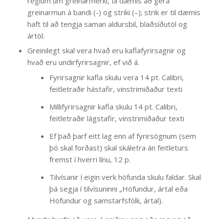
reglum um greinarmerki, til dæmis að gera
greinarmun á bandi (-) og striki (–); strik er til dæmis
haft til að tengja saman aldursbil, blaðsíðutöl og
ártöl.
Greinilegt skal vera hvað eru kaflafyrirsagnir og
hvað eru undirfyrirsagnir, ef við á.
Fyrirsagnir kafla skulu vera 14 pt. Calibri,
feitletraðir hástafir, vinstrimiðaður texti
Millifyrirsagnir kafla skulu 14 pt. Calibri,
feitletraðir lágstafir, vinstrimiðaður texti
Ef það þarf eitt lag enn af fyrirsögnum (sem
þó skal forðast) skal skáletra án feitleturs
fremst í hverri línu, 12 p.
Tilvísanir í eigin verk höfunda skulu faldar. Skal
þá segja í tilvísuninni „Höfundur, ártal eða
Höfundur og samstarfsfólk, ártal).