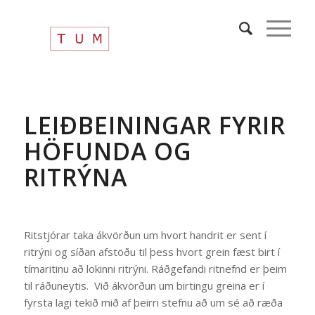
LEIÐBEININGAR FYRIR
HÖFUNDA OG
RITRÝNA
Ritstjórar taka ákvörðun um hvort handrit er sent í
ritrýni og síðan afstöðu til þess hvort grein fæst birt í
tímaritinu að lokinni ritrýni. Ráðgefandi ritnefnd er þeim
til ráðuneytis. Við ákvörðun um birtingu greina er í
fyrsta lagi tekið mið af þeirri stefnu að um sé að ræða