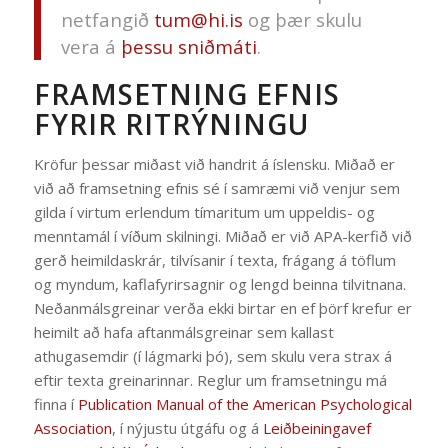
netfangið
tum@hi.is
og þær skulu
vera á
þessu sniðmáti
.
FRAMSETNING EFNIS
FYRIR RITRÝNINGU
Kröfur þessar miðast við handrit á íslensku. Miðað er
við að framsetning efnis sé í samræmi við venjur sem
gilda í virtum erlendum tímaritum um uppeldis- og
menntamál í víðum skilningi. Miðað er við APA-kerfið við
gerð heimildaskrár, tilvísanir í texta, frágang á töflum
og myndum, kaflafyrirsagnir og lengd beinna tilvitnana.
Neðanmálsgreinar verða ekki birtar en ef þörf krefur er
heimilt að hafa aftanmálsgreinar sem kallast
athugasemdir (í lágmarki þó), sem skulu vera strax á
eftir texta greinarinnar. Reglur um framsetningu má
finna í
Publication Manual of the American Psychological
Association
, í nýjustu útgáfu og á
Leiðbeiningavef