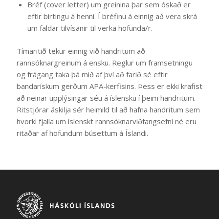
Bréf (cover letter) um greinina þar sem óskað er
eftir birtingu á henni. Í bréfinu á einnig að vera skrá
um faldar tilvísanir til verka höfunda/r.
Tímaritið tekur einnig við handritum að
rannsóknargreinum á ensku. Reglur um framsetningu
og frágang taka þá mið af því að farið sé eftir
bandarískum gerðum APA-kerfisins. Þess er ekki krafist
að neinar upplýsingar séu á íslensku í þeim handritum.
Ritstjórar áskilja sér heimild til að hafna handritum sem
hvorki fjalla um íslenskt rannsóknarviðfangsefni né eru
ritaðar af höfundum búsettum á Íslandi.