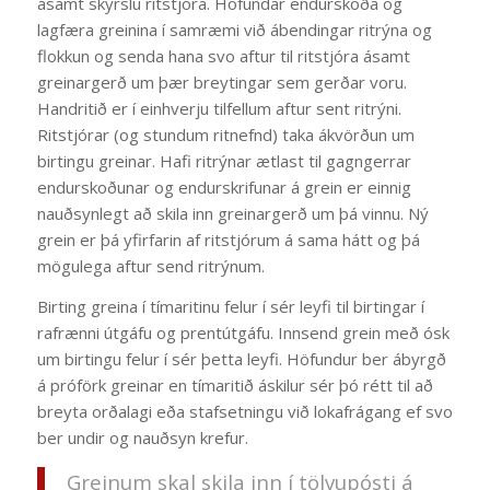
ásamt skýrslu ritstjóra. Höfundar endurskoða og
lagfæra greinina í samræmi við ábendingar ritrýna og
flokkun og senda hana svo aftur til ritstjóra ásamt
greinargerð um þær breytingar sem gerðar voru.
Handritið er í einhverju tilfellum aftur sent ritrýni.
Ritstjórar (og stundum ritnefnd) taka ákvörðun um
birtingu greinar. Hafi ritrýnar ætlast til gagngerrar
endurskoðunar og endurskrifunar á grein er einnig
nauðsynlegt að skila inn greinargerð um þá vinnu. Ný
grein er þá yfirfarin af ritstjórum á sama hátt og þá
mögulega aftur send ritrýnum.
Birting greina í tímaritinu felur í sér leyfi til birtingar í
rafrænni útgáfu og prentútgáfu. Innsend grein með ósk
um birtingu felur í sér þetta leyfi. Höfundur ber ábyrgð
á próförk greinar en tímaritið áskilur sér þó rétt til að
breyta orðalagi eða stafsetningu við lokafrágang ef svo
ber undir og nauðsyn krefur.
Greinum skal skila inn í tölvupósti á