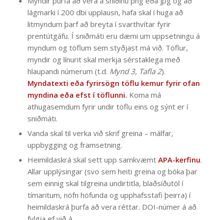
Myndir þurfa að vera á sniðinu png eða jpg og að
lágmarki í 200 dbi upplausn, hafa skal í huga að
litmyndum þarf að breyta í svarthvítar fyrir
prentútgáfu. Í sniðmáti eru dæmi um uppsetningu á
myndum og töflum sem styðjast má við. Töflur,
myndir og línurit skal merkja sérstaklega með
hlaupandi númerum (t.d.
Mynd 3, Tafla 2
).
Myndatexti eða fyrirsögn töflu kemur fyrir ofan
myndina eða efst í töflunni.
Koma má
athugasemdum fyrir undir töflu eins og sýnt er í
sniðmáti.
Vanda skal til verka við skrif greina – málfar,
uppbygging og framsetning.
Heimildaskrá skal sett upp samkvæmt
APA-kerfinu
.
Allar upplýsingar (svo sem heiti greina og bóka þar
sem einnig skal tilgreina undirtitla, blaðsíðutöl í
tímaritum, nöfn höfunda og upphafsstafi þeirra) í
heimildaskrá þurfa að vera réttar. DOI-númer á að
fylgja ef við á.