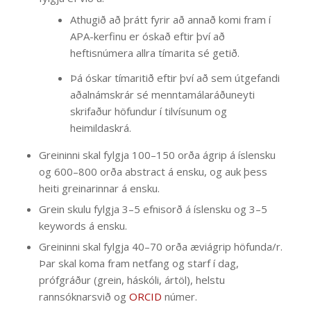
Athugið að þrátt fyrir að annað komi fram í
APA-kerfinu er óskað eftir því að
heftisnúmera allra tímarita sé getið.
Þá óskar tímaritið eftir því að sem útgefandi
aðalnámskrár sé menntamálaráðuneyti
skrifaður höfundur í tilvísunum og
heimildaskrá.
Greininni skal fylgja 100–150 orða ágrip á íslensku
og 600–800 orða abstract á ensku, og auk þess
heiti greinarinnar á ensku.
Grein skulu fylgja 3–5 efnisorð á íslensku og 3–5
keywords á ensku.
Greininni skal fylgja 40–70 orða æviágrip höfunda/r.
Þar skal koma fram netfang og starf í dag,
prófgráður (grein, háskóli, ártöl), helstu
rannsóknarsvið og
ORCID
númer.