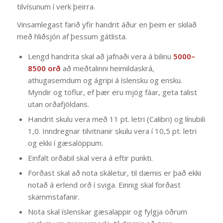
tilvísunum í verk þeirra.
Vinsamlegast farið yfir handrit áður en þeim er skilað
með hliðsjón af þessum gátlista.
Lengd handrita skal að jafnaði vera á bilinu
5000–
8500 orð
að meðtalinni heimildaskrá,
athugasemdum og ágripi á íslensku og ensku.
Myndir og töflur, ef þær eru mjög fáar, geta talist
utan orðafjöldans.
Handrit skulu vera með 11 pt. letri (Calibri) og línubili
1,0. Inndregnar tilvitnanir skulu vera í 10,5 pt. letri
og ekki í gæsalöppum.
Einfalt orðabil skal vera á eftir punkti.
Forðast skal að nota skáletur, til dæmis er það ekki
notað á erlend orð í sviga. Einnig skal forðast
skammstafanir.
Nota skal íslenskar gæsalappir og fylgja öðrum