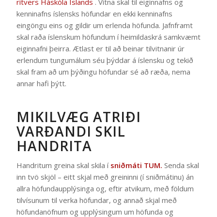
ritvers Háskóla Íslands
. Vitna skal til eiginnafns og
kenninafns íslensks höfundar en ekki kenninafns
eingöngu eins og gildir um erlenda höfunda. Jafnframt
skal raða íslenskum höfundum í heimildaskrá samkvæmt
eiginnafni þeirra. Ætlast er til að beinar tilvitnanir úr
erlendum tungumálum séu þýddar á íslensku og tekið
skal fram að um þýðingu höfundar sé að ræða, nema
annar hafi þýtt.
MIKILVÆG ATRIÐI
VARÐANDI SKIL
HANDRITA
Handritum greina skal skila í
sniðmáti TUM
.
Senda skal
inn tvö skjöl – eitt skjal með greininni (í sniðmátinu) án
allra höfundaupplýsinga og, eftir atvikum, með földum
tilvísunum til verka höfundar, og annað skjal með
höfundanöfnum og upplýsingum um höfunda og