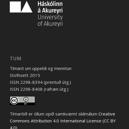
TUM
Tímarit um uppeldi og menntun
Stofnsett 2015
ISSN 2298-8394 (prentuð útg.)
ISSN 2298-8408 (rafræn útg.)
Tímaritið er öllum opið samkvæmt skilmálum
Creative
Commons Attribution 4.0 International License (CC BY
4.0)