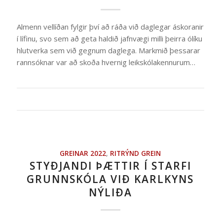
Almenn vellíðan fylgir því að ráða við daglegar áskoranir
í lífinu, svo sem að geta haldið jafnvægi milli þeirra ólíku
hlutverka sem við gegnum daglega. Markmið þessarar
rannsóknar var að skoða hvernig leikskólakennurum…
GREINAR 2022
,
RITRÝND GREIN
STYÐJANDI ÞÆTTIR Í STARFI
GRUNNSKÓLA VIÐ KARLKYNS
NÝLIÐA