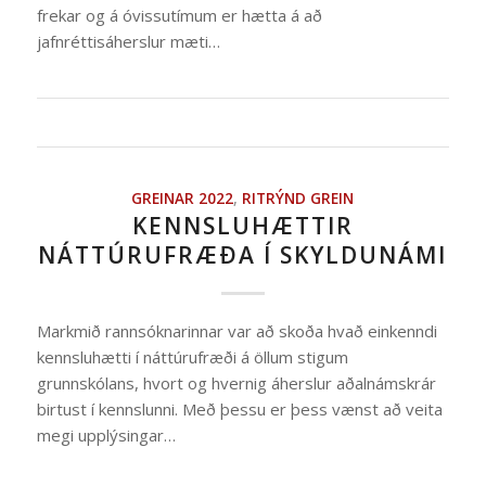
frekar og á óvissutímum er hætta á að
jafnréttisáherslur mæti…
GREINAR 2022
,
RITRÝND GREIN
KENNSLUHÆTTIR
NÁTTÚRUFRÆÐA Í SKYLDUNÁMI
Markmið rannsóknarinnar var að skoða hvað einkenndi
kennsluhætti í náttúrufræði á öllum stigum
grunnskólans, hvort og hvernig áherslur aðalnámskrár
birtust í kennslunni. Með þessu er þess vænst að veita
megi upplýsingar…