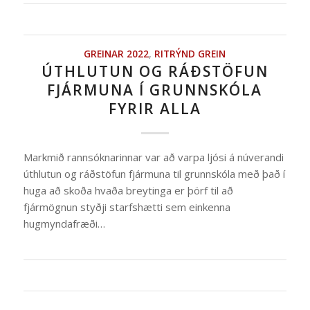
GREINAR 2022
,
RITRÝND GREIN
ÚTHLUTUN OG RÁÐSTÖFUN
FJÁRMUNA Í GRUNNSKÓLA
FYRIR ALLA
Markmið rannsóknarinnar var að varpa ljósi á núverandi
úthlutun og ráðstöfun fjármuna til grunnskóla með það í
huga að skoða hvaða breytinga er þörf til að
fjármögnun styðji starfshætti sem einkenna
hugmyndafræði…