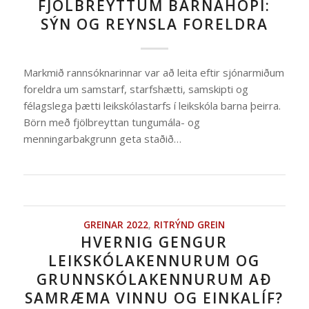
FJÖLBREYTTUM BARNAHÓPI:
SÝN OG REYNSLA FORELDRA
Markmið rannsóknarinnar var að leita eftir sjónarmiðum
foreldra um samstarf, starfshætti, samskipti og
félagslega þætti leikskólastarfs í leikskóla barna þeirra.
Börn með fjölbreyttan tungumála- og
menningarbakgrunn geta staðið…
GREINAR 2022
,
RITRÝND GREIN
HVERNIG GENGUR
LEIKSKÓLAKENNURUM OG
GRUNNSKÓLAKENNURUM AÐ
SAMRÆMA VINNU OG EINKALÍF?