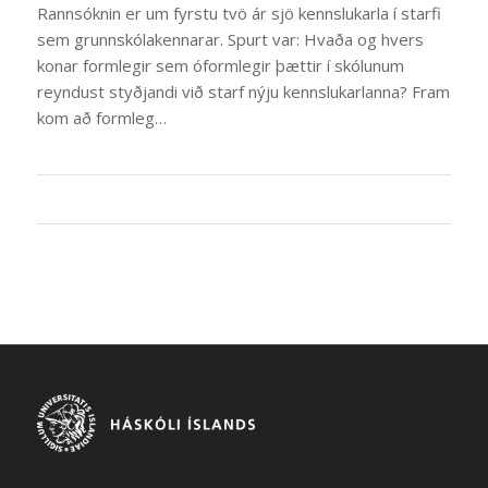
Rannsóknin er um fyrstu tvö ár sjö kennslukarla í starfi
sem grunnskólakennarar. Spurt var: Hvaða og hvers
konar formlegir sem óformlegir þættir í skólunum
reyndust styðjandi við starf nýju kennslukarlanna? Fram
kom að formleg…