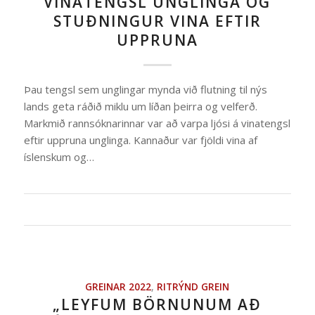
VINATENGSL UNGLINGA OG
STUÐNINGUR VINA EFTIR
UPPRUNA
Þau tengsl sem unglingar mynda við flutning til nýs
lands geta ráðið miklu um líðan þeirra og velferð.
Markmið rannsóknarinnar var að varpa ljósi á vinatengsl
eftir uppruna unglinga. Kannaður var fjöldi vina af
íslenskum og…
GREINAR 2022
,
RITRÝND GREIN
„LEYFUM BÖRNUNUM AÐ