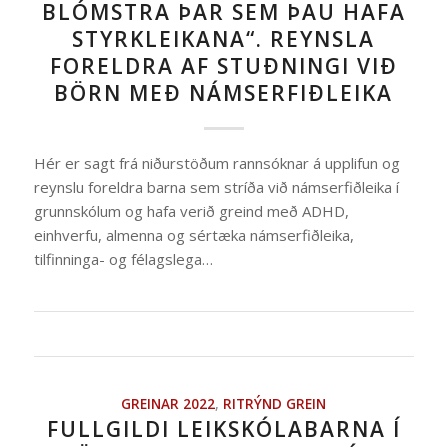
BLÓMSTRA ÞAR SEM ÞAU HAFA
STYRKLEIKANA“. REYNSLA
FORELDRA AF STUÐNINGI VIÐ
BÖRN MEÐ NÁMSERFIÐLEIKA
Hér er sagt frá niðurstöðum rannsóknar á upplifun og
reynslu foreldra barna sem stríða við námserfiðleika í
grunnskólum og hafa verið greind með ADHD,
einhverfu, almenna og sértæka námserfiðleika,
tilfinninga- og félagslega…
GREINAR 2022
,
RITRÝND GREIN
FULLGILDI LEIKSKÓLABARNA Í