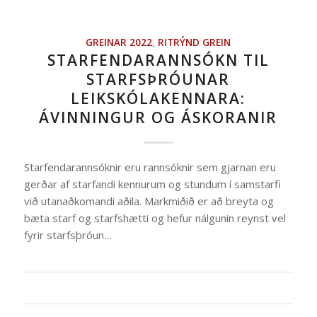
GREINAR 2022
,
RITRÝND GREIN
STARFENDARANNSÓKN TIL
STARFSÞRÓUNAR
LEIKSKÓLAKENNARA:
ÁVINNINGUR OG ÁSKORANIR
Starfendarannsóknir eru rannsóknir sem gjarnan eru
gerðar af starfandi kennurum og stundum í samstarfi
við utanaðkomandi aðila. Markmiðið er að breyta og
bæta starf og starfshætti og hefur nálgunin reynst vel
fyrir starfsþróun…