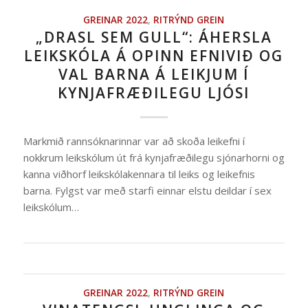
GREINAR 2022
,
RITRÝND GREIN
„DRASL SEM GULL“: ÁHERSLA
LEIKSKÓLA Á OPINN EFNIVIÐ OG
VAL BARNA Á LEIKJUM Í
KYNJAFRÆÐILEGU LJÓSI
Markmið rannsóknarinnar var að skoða leikefni í
nokkrum leikskólum út frá kynjafræðilegu sjónarhorni og
kanna viðhorf leikskólakennara til leiks og leikefnis
barna. Fylgst var með starfi einnar elstu deildar í sex
leikskólum…
GREINAR 2022
,
RITRÝND GREIN