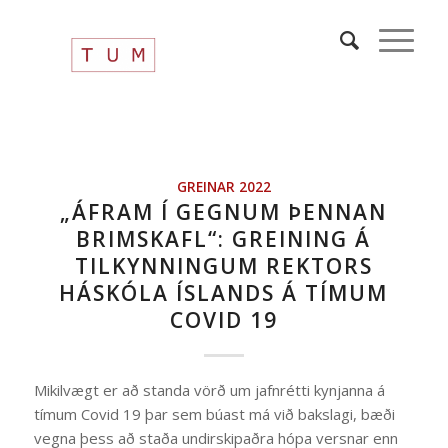
GREINAR 2022
„ÁFRAM Í GEGNUM ÞENNAN
BRIMSKAFL“: GREINING Á
TILKYNNINGUM REKTORS
HÁSKÓLA ÍSLANDS Á TÍMUM
COVID 19
Mikilvægt er að standa vörð um jafnrétti kynjanna á
tímum Covid 19 þar sem búast má við bakslagi, bæði
vegna þess að staða undirskipaðra hópa versnar enn