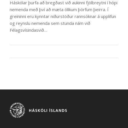
Háskólar þurfa að bregðast við aukinni fjölbreytni í hópi
nemenda með því að mæta ólíkum þörfum þeirra. Í
greininni eru kynntar niðurstöður rannsóknar á upplifun
og reynslu nemenda sem stunda nám við
Félagsvísindasvið…