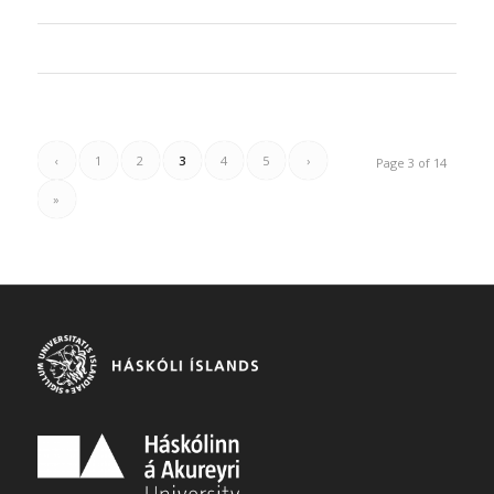
‹
1
2
3
4
5
›
Page 3 of 14
»