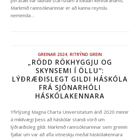
því átaki var launað starfsnám á lokaári kennaranáms.
Markmið rannsóknarinnar er að kanna reynslu
nemenda…
GREINAR 2024
,
RITRÝND GREIN
„RÖDD RÖKHYGGJU OG
SKYNSEMI Í ÖLLU“:
LÝÐRÆÐISLEGT GILDI HÁSKÓLA
FRÁ SJÓNARHÓLI
HÁSKÓLAKENNARA
Yfirlýsing Magna Charta Universitatum árið 2020 minnir
á mikilvægi þess að háskólar standi vörð um
lýðræðisleg gildi. Markmið rannsóknarinnar sem greinin
fjallar um var að afla vitneskju meðal háskólakennara