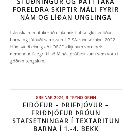
STUÐNINGUR OG ÞÁTTTAKA
FORELDRA SKIPTIR MÁLI FYRIR
NÁM OG LÍÐAN UNGLINGA
Íslenska menntakerfið einkennist af seiglu í vellíðan
barna og jöfnuði samkvæmt PISA-rannsókninni 2022.
Hún sýndi einnig að í OECD-ríkjunum voru þeir
nemendur líklegri til að fá háa prófseinkunn sem voru í
góðum tengslum…
GREINAR 2024
,
RITRÝND GREIN
FIÐÓFUR – ÞRIFÞJÓVUR –
FRIÐÞJÓFUR ÞRÓUN
STAFSETNINGAR Í TEXTARITUN
BARNA Í 1.-4. BEKK