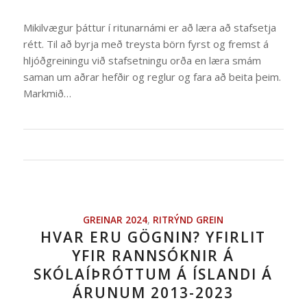
Mikilvægur þáttur í ritunarnámi er að læra að stafsetja
rétt. Til að byrja með treysta börn fyrst og fremst á
hljóðgreiningu við stafsetningu orða en læra smám
saman um aðrar hefðir og reglur og fara að beita þeim.
Markmið…
GREINAR 2024
,
RITRÝND GREIN
HVAR ERU GÖGNIN? YFIRLIT
YFIR RANNSÓKNIR Á
SKÓLAÍÞRÓTTUM Á ÍSLANDI Á
ÁRUNUM 2013-2023