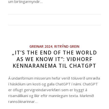
um birtingarmyndir…
GREINAR 2024
,
RITRÝND GREIN
„IT’S THE END OF THE WORLD
AS WE KNOW IT“: VIÐHORF
KENNARANEMA TIL CHATGPT
Á undanförnum misserum hefur verið töluverð umræða
í háskólum um kosti og galla ChatGPT í námi. ChatGPT
er öflugt gervigreindarverkfæri sem er byggt á
risamállíkani og líkir eftir mannlegum texta. Markmið
rannsóknarinnar…