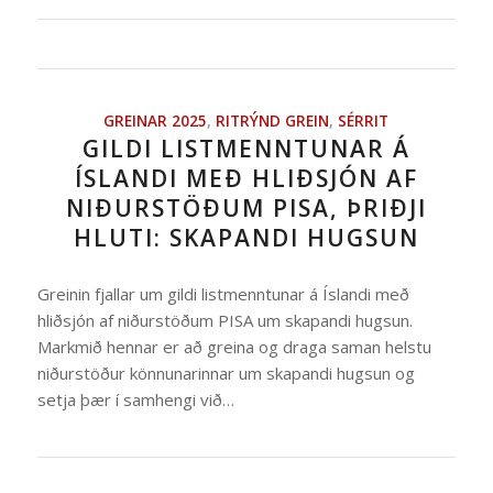
GREINAR 2025
,
RITRÝND GREIN
,
SÉRRIT
GILDI LISTMENNTUNAR Á
ÍSLANDI MEÐ HLIÐSJÓN AF
NIÐURSTÖÐUM PISA, ÞRIÐJI
HLUTI: SKAPANDI HUGSUN
Greinin fjallar um gildi listmenntunar á Íslandi með
hliðsjón af niðurstöðum PISA um skapandi hugsun.
Markmið hennar er að greina og draga saman helstu
niðurstöður könnunarinnar um skapandi hugsun og
setja þær í samhengi við…