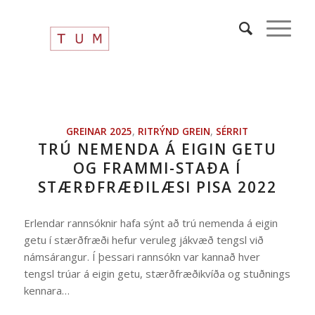
GREINAR 2025
,
RITRÝND GREIN
,
SÉRRIT
TRÚ NEMENDA Á EIGIN GETU
OG FRAMMI-STAÐA Í
STÆRÐFRÆÐILÆSI PISA 2022
Erlendar rannsóknir hafa sýnt að trú nemenda á eigin
getu í stærðfræði hefur veruleg jákvæð tengsl við
námsárangur. Í þessari rannsókn var kannað hver
tengsl trúar á eigin getu, stærðfræðikvíða og stuðnings
kennara…