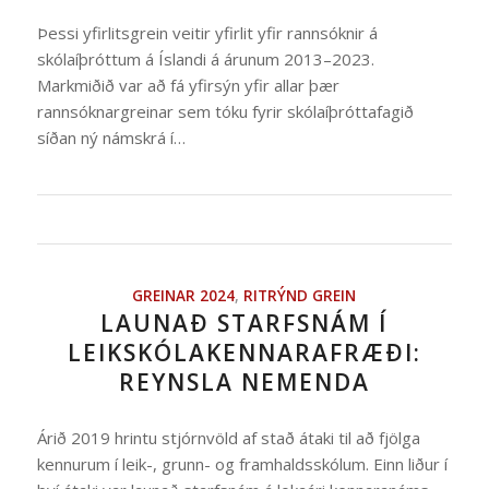
Þessi yfirlitsgrein veitir yfirlit yfir rannsóknir á
skólaíþróttum á Íslandi á árunum 2013–2023.
Markmiðið var að fá yfirsýn yfir allar þær
rannsóknargreinar sem tóku fyrir skólaíþróttafagið
síðan ný námskrá í…
GREINAR 2024
,
RITRÝND GREIN
LAUNAÐ STARFSNÁM Í
LEIKSKÓLAKENNARAFRÆÐI:
REYNSLA NEMENDA
Árið 2019 hrintu stjórnvöld af stað átaki til að fjölga
kennurum í leik-, grunn- og framhaldsskólum. Einn liður í