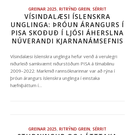
GREINAR 2025
,
RITRÝND GREIN
,
SÉRRIT
VÍSINDALÆSI ÍSLENSKRA
UNGLINGA: ÞRÓUN ÁRANGURS Í
PISA SKOÐUÐ Í LJÓSI ÁHERSLNA
NÚVERANDI KJARNANÁMSEFNIS
Vísindalæsi íslenskra unglinga hefur verið á verulegri
niðurleið samkvæmt niðurstöðum PISA á tímabilinu
2009–2022. Markmið rannsóknarinnar var að rýna í
þróun árangurs íslenskra unglinga í einstaka
hæfniþáttum í…
GREINAR 2025
,
RITRÝND GREIN
,
SÉRRIT