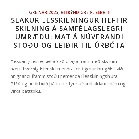
GREINAR 2025
,
RITRÝND GREIN
,
SÉRRIT
SLAKUR LESSKILNINGUR HEFTIR
SKILNING Á SAMFÉLAGSLEGRI
UMRÆÐU: MAT Á NÚVERANDI
STÖÐU OG LEIÐIR TIL ÚRBÓTA
Þessari grein er ætlað að draga fram með skýrum
hætti hvernig íslenskt menntakerfi getur brugðist við
hnignandi frammistöðu nemenda í lesskilningshluta
PISA og undirbúið þá betur fyrir áframhaldandi nám og
virka þátttöku…